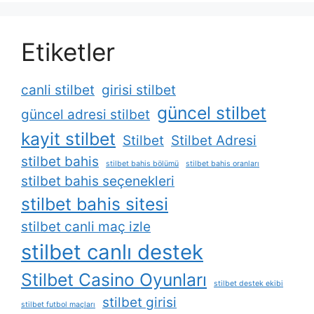
Etiketler
canli stilbet
girisi stilbet
güncel stilbet
güncel adresi stilbet
kayit stilbet
Stilbet
Stilbet Adresi
stilbet bahis
stilbet bahis bölümü
stilbet bahis oranları
stilbet bahis seçenekleri
stilbet bahis sitesi
stilbet canli maç izle
stilbet canlı destek
Stilbet Casino Oyunları
stilbet destek ekibi
stilbet girisi
stilbet futbol maçları