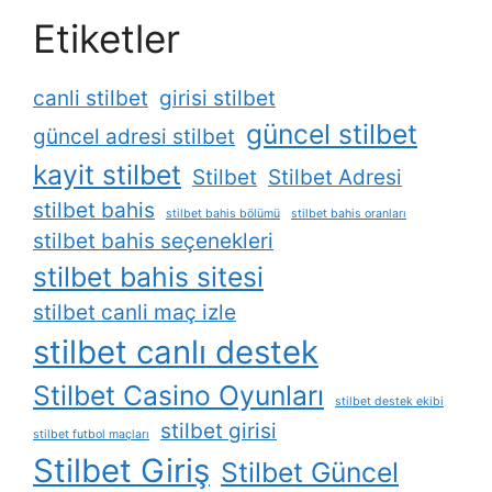
Etiketler
canli stilbet
girisi stilbet
güncel stilbet
güncel adresi stilbet
kayit stilbet
Stilbet
Stilbet Adresi
stilbet bahis
stilbet bahis bölümü
stilbet bahis oranları
stilbet bahis seçenekleri
stilbet bahis sitesi
stilbet canli maç izle
stilbet canlı destek
Stilbet Casino Oyunları
stilbet destek ekibi
stilbet girisi
stilbet futbol maçları
Stilbet Giriş
Stilbet Güncel