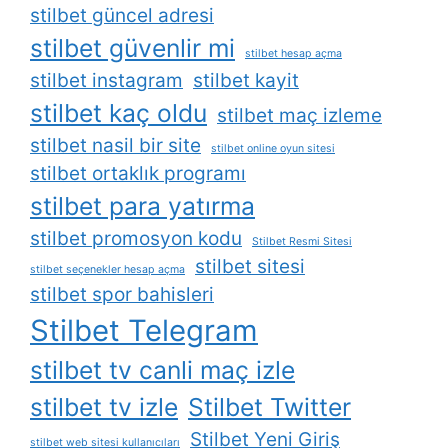
stilbet güncel adresi
stilbet güvenlir mi
stilbet hesap açma
stilbet instagram
stilbet kayit
stilbet kaç oldu
stilbet maç izleme
stilbet nasil bir site
stilbet online oyun sitesi
stilbet ortaklık programı
stilbet para yatırma
stilbet promosyon kodu
Stilbet Resmi Sitesi
stilbet sitesi
stilbet seçenekler hesap açma
stilbet spor bahisleri
Stilbet Telegram
stilbet tv canli maç izle
stilbet tv izle
Stilbet Twitter
Stilbet Yeni Giriş
stilbet web sitesi kullanıcıları