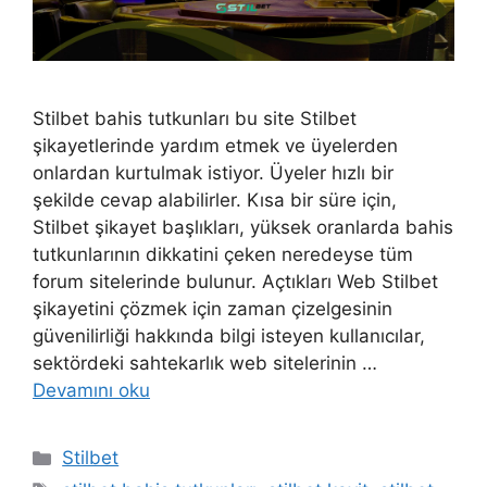
Stilbet bahis tutkunları bu site Stilbet
şikayetlerinde yardım etmek ve üyelerden
onlardan kurtulmak istiyor. Üyeler hızlı bir
şekilde cevap alabilirler. Kısa bir süre için,
Stilbet şikayet başlıkları, yüksek oranlarda bahis
tutkunlarının dikkatini çeken neredeyse tüm
forum sitelerinde bulunur. Açtıkları Web Stilbet
şikayetini çözmek için zaman çizelgesinin
güvenilirliği hakkında bilgi isteyen kullanıcılar,
sektördeki sahtekarlık web sitelerinin …
Devamını oku
Kategoriler
Stilbet
Etiketler