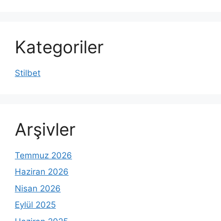
Kategoriler
Stilbet
Arşivler
Temmuz 2026
Haziran 2026
Nisan 2026
Eylül 2025