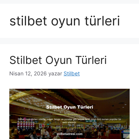
stilbet oyun türleri
Stilbet Oyun Türleri
Nisan 12, 2026
yazar
Stilbet