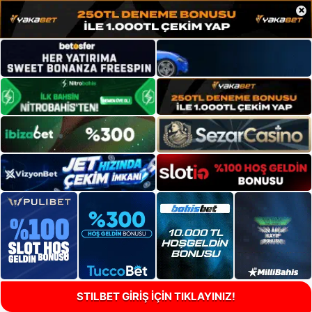
×
STILBET GİRİŞ İÇİN TIKLAYINIZ!