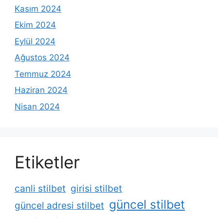
Kasım 2024
Ekim 2024
Eylül 2024
Ağustos 2024
Temmuz 2024
Haziran 2024
Nisan 2024
Etiketler
canli stilbet
girisi stilbet
güncel stilbet
güncel adresi stilbet