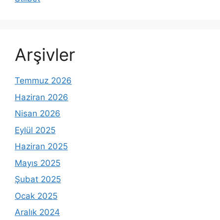
Arşivler
Temmuz 2026
Haziran 2026
Nisan 2026
Eylül 2025
Haziran 2025
Mayıs 2025
Şubat 2025
Ocak 2025
Aralık 2024