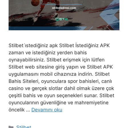
Stilbet i̇stediğiniz apk Stilbet İstediğiniz APK
zaman ve istediğiniz yerden bahis
oynayabilirsiniz. Stilbet erişmek için lütfen
Stilbet web sitesine giriş yapın ve Stilbet APK
uygulamasını mobil cihazınıza indirin. Stilbet
Bahis Siteleri, oyunculara spor bahisleri, canlı
casino ve gerçek slotlar dahil olmak üzere çok
çeşitli bahis ve oyun seçenekleri sunar. Stilbet
oyuncularının güvenliğine ve mahremiyetine
öncelik …
Devamını oku
Kategoriler
Stilbet