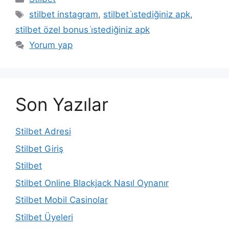
Etiketler
stilbet instagram
,
stilbet i̇stediğiniz apk
,
stilbet özel bonus i̇stediğiniz apk
Yorum yap
Son Yazılar
Stilbet Adresi
Stilbet Giriş
Stilbet
Stilbet Online Blackjack Nasıl Oynanır
Stilbet Mobil Casinolar
Stilbet Üyeleri