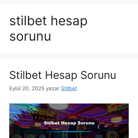
stilbet hesap
sorunu
Stilbet Hesap Sorunu
Eylül 20, 2025
yazar
Stilbet