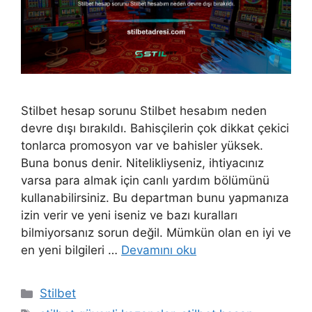
Stilbet hesap sorunu Stilbet hesabım neden
devre dışı bırakıldı. Bahisçilerin çok dikkat çekici
tonlarca promosyon var ve bahisler yüksek.
Buna bonus denir. Nitelikliyseniz, ihtiyacınız
varsa para almak için canlı yardım bölümünü
kullanabilirsiniz. Bu departman bunu yapmanıza
izin verir ve yeni iseniz ve bazı kuralları
bilmiyorsanız sorun değil. Mümkün olan en iyi ve
en yeni bilgileri …
Devamını oku
Kategoriler
Stilbet
Etiketler