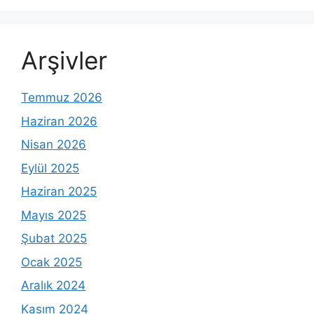
Arşivler
Temmuz 2026
Haziran 2026
Nisan 2026
Eylül 2025
Haziran 2025
Mayıs 2025
Şubat 2025
Ocak 2025
Aralık 2024
Kasım 2024