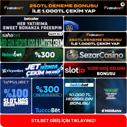
×
STILBET GİRİŞ İÇİN TIKLAYINIZ!