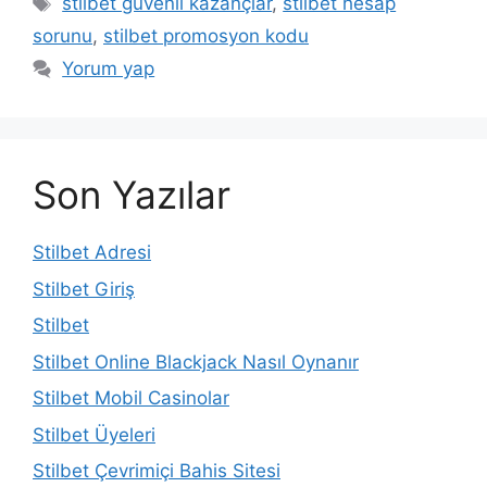
stilbet güvenli kazançlar
,
stilbet hesap
sorunu
,
stilbet promosyon kodu
Yorum yap
Son Yazılar
Stilbet Adresi
Stilbet Giriş
Stilbet
Stilbet Online Blackjack Nasıl Oynanır
Stilbet Mobil Casinolar
Stilbet Üyeleri
Stilbet Çevrimiçi Bahis Sitesi