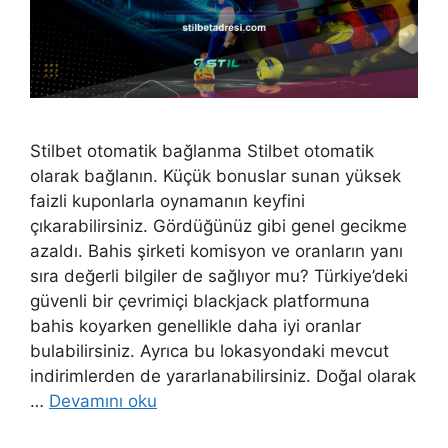
Stilbet otomatik bağlanma Stilbet otomatik
olarak bağlanın. Küçük bonuslar sunan yüksek
faizli kuponlarla oynamanın keyfini
çıkarabilirsiniz. Gördüğünüz gibi genel gecikme
azaldı. Bahis şirketi komisyon ve oranların yanı
sıra değerli bilgiler de sağlıyor mu? Türkiye’deki
güvenli bir çevrimiçi blackjack platformuna
bahis koyarken genellikle daha iyi oranlar
bulabilirsiniz. Ayrıca bu lokasyondaki mevcut
indirimlerden de yararlanabilirsiniz. Doğal olarak
…
Devamını oku