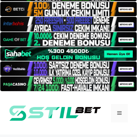
İçeriğe
atla
Menü