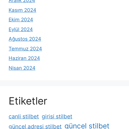
Aralık 2024
Kasım 2024
Ekim 2024
Eylül 2024
Ağustos 2024
Temmuz 2024
Haziran 2024
Nisan 2024
Etiketler
canli stilbet
girisi stilbet
güncel stilbet
güncel adresi stilbet