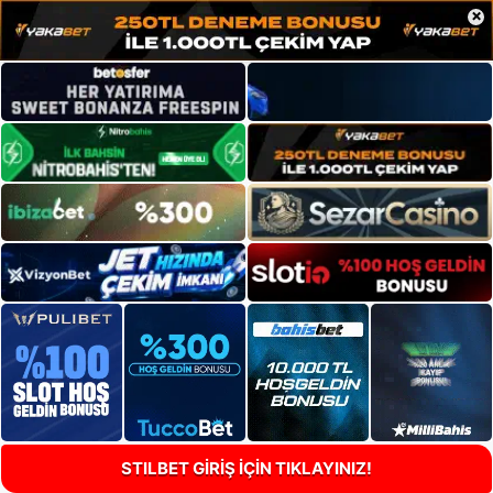
×
STILBET GİRİŞ İÇİN TIKLAYINIZ!