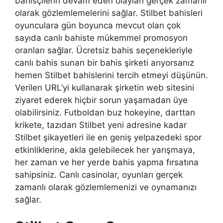
bahisçilerin devam eden olayları gerçek zamanlı
olarak gözlemlemelerini sağlar. Stilbet bahisleri
oyunculara gün boyunca mevcut olan çok
sayıda canlı bahiste mükemmel promosyon
oranları sağlar. Ücretsiz bahis seçenekleriyle
canlı bahis sunan bir bahis şirketi arıyorsanız
hemen Stilbet bahislerini tercih etmeyi düşünün.
Verilen URL’yi kullanarak şirketin web sitesini
ziyaret ederek hiçbir sorun yaşamadan üye
olabilirsiniz. Futboldan buz hokeyine, darttan
krikete, tazıdan Stilbet yeni adresine kadar
Stilbet şikayetleri ile en geniş yelpazedeki spor
etkinliklerine, akla gelebilecek her yarışmaya,
her zaman ve her yerde bahis yapma fırsatına
sahipsiniz. Canlı casinolar, oyunları gerçek
zamanlı olarak gözlemlemenizi ve oynamanızı
sağlar.