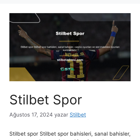
Stilbet Spor
Ağustos 17, 2024
yazar
Stilbet
Stilbet spor Stilbet spor bahisleri, sanal bahisler,