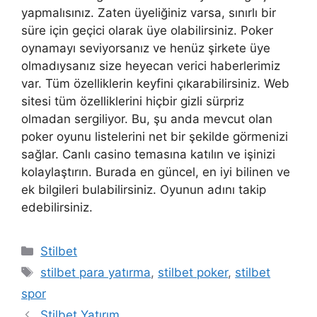
yapmalısınız. Zaten üyeliğiniz varsa, sınırlı bir
süre için geçici olarak üye olabilirsiniz. Poker
oynamayı seviyorsanız ve henüz şirkete üye
olmadıysanız size heyecan verici haberlerimiz
var. Tüm özelliklerin keyfini çıkarabilirsiniz. Web
sitesi tüm özelliklerini hiçbir gizli sürpriz
olmadan sergiliyor. Bu, şu anda mevcut olan
poker oyunu listelerini net bir şekilde görmenizi
sağlar. Canlı casino temasına katılın ve işinizi
kolaylaştırın. Burada en güncel, en iyi bilinen ve
ek bilgileri bulabilirsiniz. Oyunun adını takip
edebilirsiniz.
Kategoriler
Stilbet
Etiketler
stilbet para yatırma
,
stilbet poker
,
stilbet
spor
Stilbet Yatırım