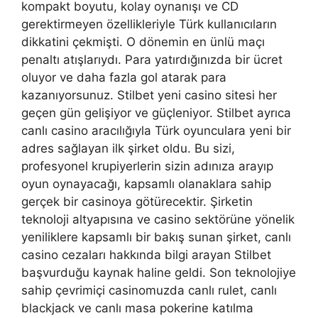
kompakt boyutu, kolay oynanışı ve CD
gerektirmeyen özellikleriyle Türk kullanıcıların
dikkatini çekmişti. O dönemin en ünlü maçı
penaltı atışlarıydı. Para yatırdığınızda bir ücret
oluyor ve daha fazla gol atarak para
kazanıyorsunuz. Stilbet yeni casino sitesi her
geçen gün gelişiyor ve güçleniyor. Stilbet ayrıca
canlı casino aracılığıyla Türk oyunculara yeni bir
adres sağlayan ilk şirket oldu. Bu sizi,
profesyonel krupiyerlerin sizin adınıza arayıp
oyun oynayacağı, kapsamlı olanaklara sahip
gerçek bir casinoya götürecektir. Şirketin
teknoloji altyapısına ve casino sektörüne yönelik
yeniliklere kapsamlı bir bakış sunan şirket, canlı
casino cezaları hakkında bilgi arayan Stilbet
başvurduğu kaynak haline geldi. Son teknolojiye
sahip çevrimiçi casinomuzda canlı rulet, canlı
blackjack ve canlı masa pokerine katılma