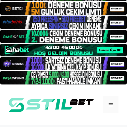
İçeriğe
atla
Menü