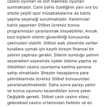
casino oyunları ve slot makinesi oyunları
sunmaktadır. Canlı bahis özelliğinin yanı sıra bu
sitede çeşitli spor müsabakalarına da bahis
yapma seçeneği sunulmaktadır. Katılımcılar
bahis yaparken Stilbet ücretsiz bonus
programından yararlanmak isteyebilirler. Ancak
bazı kişilerin sitenin güvenilirliği konusunda
çekinceleri olabilir. Stilbet web sitesinde verilen
kurallara uymak için kayıtlı bireyin finansal bir
yatırım yapması gerekir. Sitenin sunduğu yatırım
seçenekleri sayesinde üyeler ödeme yapma ve
diledikleri casino oyunlarına katılma şansına
sahip olmaktadır. Bireyler hesaplarına para
yatırdıklarında ücretsiz Stilbet bonusundan
yararlanabilmektedir. Daha sonra parayı yatırır
ve bonus oyununu kazandıktan sonra çeker.
Değişiklik gerekli. Stilbet canlı casino sitesi,
geleneksel casino ortamından farklıdır ve en