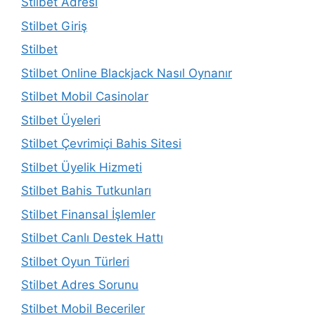
Stilbet Adresi
Stilbet Giriş
Stilbet
Stilbet Online Blackjack Nasıl Oynanır
Stilbet Mobil Casinolar
Stilbet Üyeleri
Stilbet Çevrimiçi Bahis Sitesi
Stilbet Üyelik Hizmeti
Stilbet Bahis Tutkunları
Stilbet Finansal İşlemler
Stilbet Canlı Destek Hattı
Stilbet Oyun Türleri
Stilbet Adres Sorunu
Stilbet Mobil Beceriler