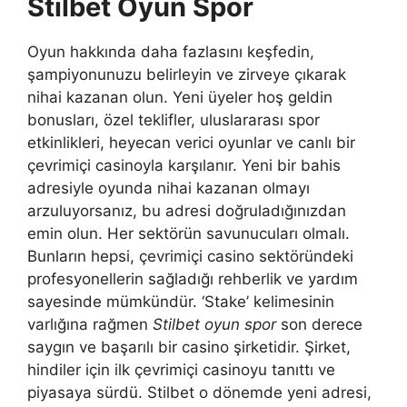
Stilbet Oyun Spor
Oyun hakkında daha fazlasını keşfedin,
şampiyonunuzu belirleyin ve zirveye çıkarak
nihai kazanan olun. Yeni üyeler hoş geldin
bonusları, özel teklifler, uluslararası spor
etkinlikleri, heyecan verici oyunlar ve canlı bir
çevrimiçi casinoyla karşılanır. Yeni bir bahis
adresiyle oyunda nihai kazanan olmayı
arzuluyorsanız, bu adresi doğruladığınızdan
emin olun. Her sektörün savunucuları olmalı.
Bunların hepsi, çevrimiçi casino sektöründeki
profesyonellerin sağladığı rehberlik ve yardım
sayesinde mümkündür. ‘Stake’ kelimesinin
varlığına rağmen
Stilbet oyun spor
son derece
saygın ve başarılı bir casino şirketidir. Şirket,
hindiler için ilk çevrimiçi casinoyu tanıttı ve
piyasaya sürdü. Stilbet o dönemde yeni adresi,