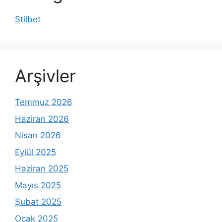
Stilbet
Arşivler
Temmuz 2026
Haziran 2026
Nisan 2026
Eylül 2025
Haziran 2025
Mayıs 2025
Şubat 2025
Ocak 2025