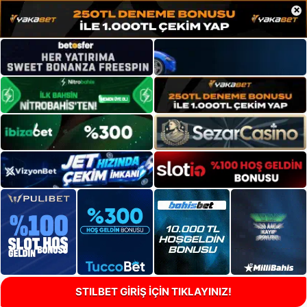
×
STILBET GİRİŞ İÇİN TIKLAYINIZ!