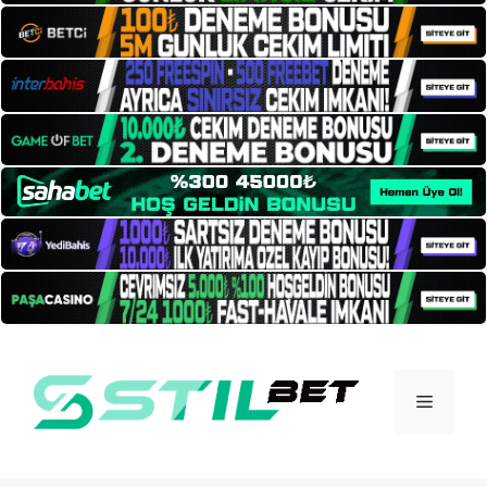
İçeriğe
atla
Menü